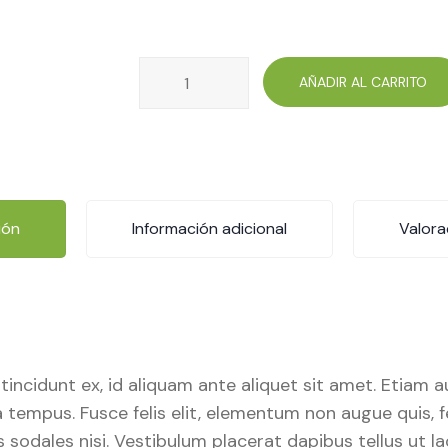
Green
AÑADIR AL CARRITO
Jujube
cantidad
ión
Información adicional
Valora
sis tincidunt ex, id aliquam ante aliquet sit amet. Etiam
empus. Fusce felis elit, elementum non augue quis, feu
uis sodales nisi. Vestibulum placerat dapibus tellus ut