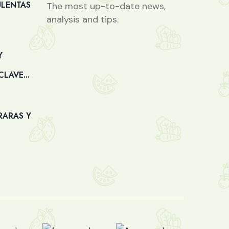
ULENTAS
The most up-to-date news,
analysis and tips.
Y
LAVE...
RARAS Y