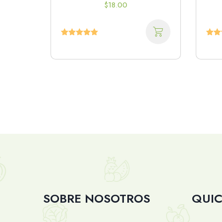
$
18.00
Valorado
Valo
con
5.00
de
con
5
de
SOBRE NOSOTROS
QUIC