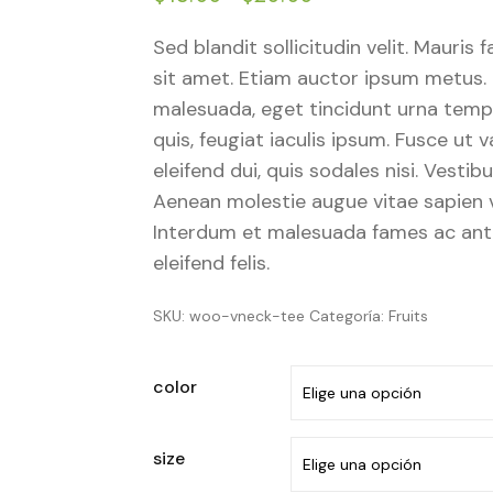
de
de 5 en
Sed blandit sollicitudin velit. Mauris f
precios:
base a
valoración
sit amet. Etiam auctor ipsum metus. 
desde
de un
cliente
malesuada, eget tincidunt urna tempu
$15.00
quis, feugiat iaculis ipsum. Fusce ut v
hasta
$20.00
eleifend dui, quis sodales nisi. Vesti
Aenean molestie augue vitae sapien v
Interdum et malesuada fames ac ante
eleifend felis.
SKU:
woo-vneck-tee
Categoría:
Fruits
color
size