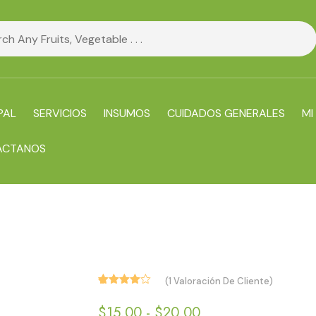
PAL
SERVICIOS
INSUMOS
CUIDADOS GENERALES
MI
ACTANOS
(
1
Valoración De Cliente)
Valorado
1
con
Rango
$
15.00
-
$
20.00
4.00