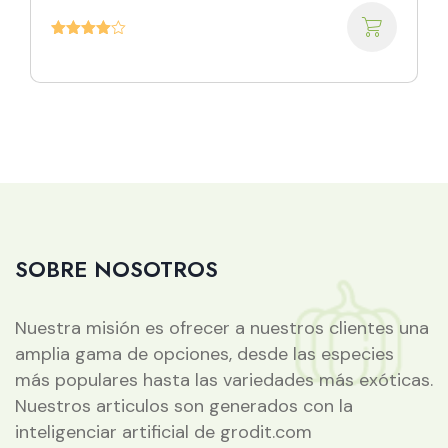
original
actual
Valorado
era:
es:
con
4.00
de 5
$20.00.
$18.00.
SOBRE NOSOTROS
Nuestra misión es ofrecer a nuestros clientes una
amplia gama de opciones, desde las especies
más populares hasta las variedades más exóticas.
Nuestros articulos son generados con la
inteligenciar artificial de grodit.com