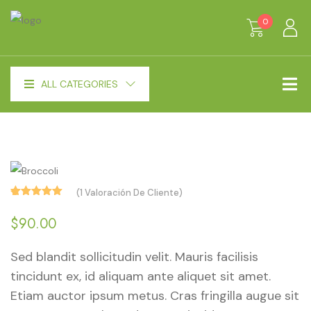
0
ALL CATEGORIES
(
1
Valoración De Cliente)
Valorado
1
con
$
90.00
5.00
de
5 en base
Sed blandit sollicitudin velit. Mauris facilisis
a
valoración
de un
tincidunt ex, id aliquam ante aliquet sit amet.
cliente
Etiam auctor ipsum metus. Cras fringilla augue sit