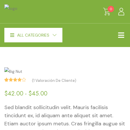
0
ALL CATEGORIES
(
1
Valoración De Cliente)
Valorado
1
con
Rango
$
42.00
-
$
45.00
4.00
de
de 5 en
Sed blandit sollicitudin velit. Mauris facilisis
precios:
base a
valoración
tincidunt ex, id aliquam ante aliquet sit amet.
desde
de un
cliente
Etiam auctor ipsum metus. Cras fringilla augue sit
$42.00