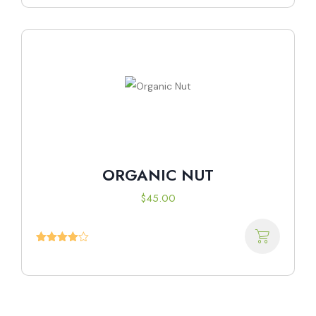
de 5
ORGANIC NUT
$
45.00
Valorado
con
4.00
de 5