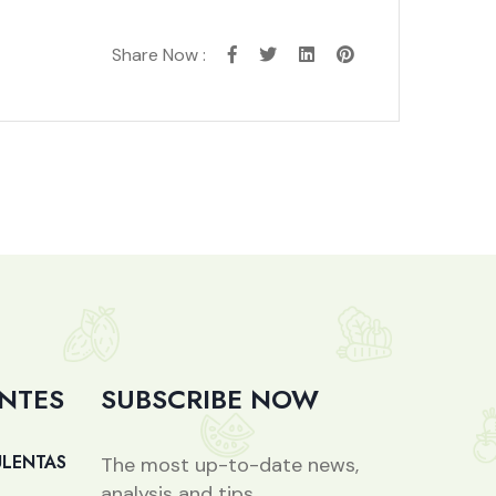
Share Now :
ENTES
SUBSCRIBE NOW
ULENTAS
The most up-to-date news,
analysis and tips.