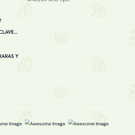
Y
LAVE...
RARAS Y