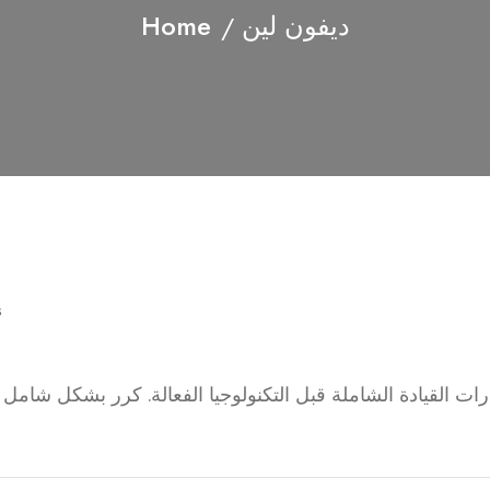
Home
ديفون لين
s