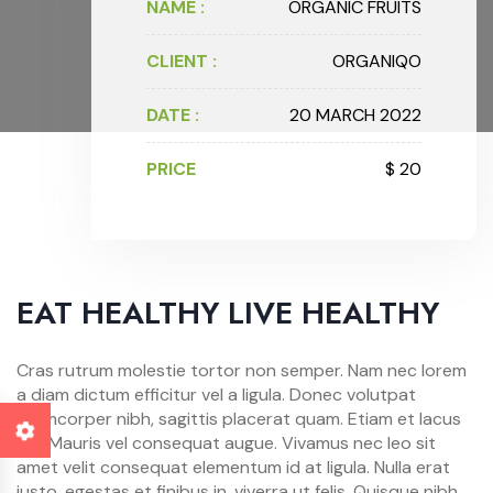
NAME :
ORGANIC FRUITS
CLIENT :
ORGANIQO
DATE :
20 MARCH 2022
PRICE
$ 20
EAT HEALTHY LIVE HEALTHY
Cras rutrum molestie tortor non semper. Nam nec lorem
a diam dictum efficitur vel a ligula. Donec volutpat
ullamcorper nibh, sagittis placerat quam. Etiam et lacus
dui. Mauris vel consequat augue. Vivamus nec leo sit
amet velit consequat elementum id at ligula. Nulla erat
justo, egestas et finibus in, viverra ut felis. Quisque nibh