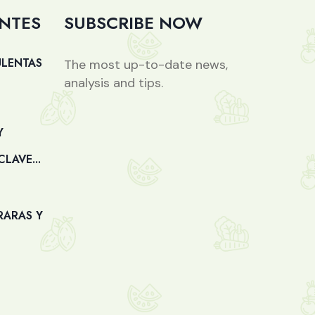
ENTES
SUBSCRIBE NOW
ULENTAS
The most up-to-date news,
analysis and tips.
Y
LAVE...
RARAS Y