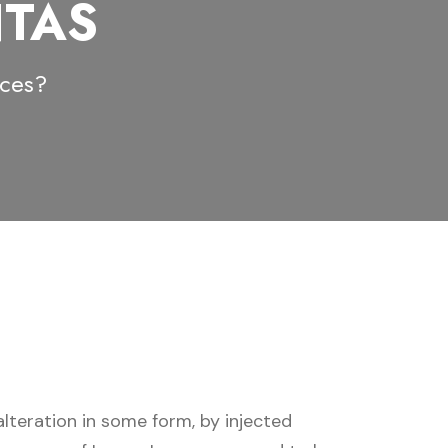
NTAS
ices?
lteration in some form, by injected