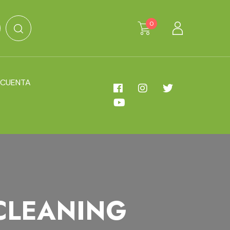
0
 CUENTA
CLEANING