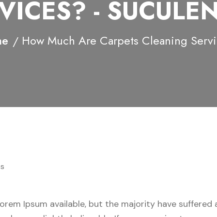
VICES? - SUCULE
me
How Much Are Carpets Cleaning Serv
s
orem Ipsum available, but the majority have suffered a