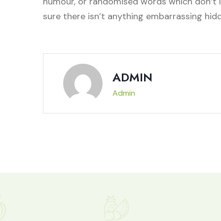
humour, or randomised words which don’t lo
sure there isn’t anything embarrassing hidd
ADMIN
Admin