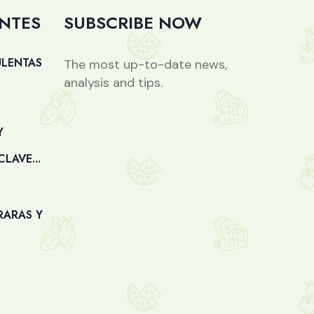
ENTES
SUBSCRIBE NOW
ULENTAS
The most up-to-date news,
analysis and tips.
Y
LAVE...
RARAS Y