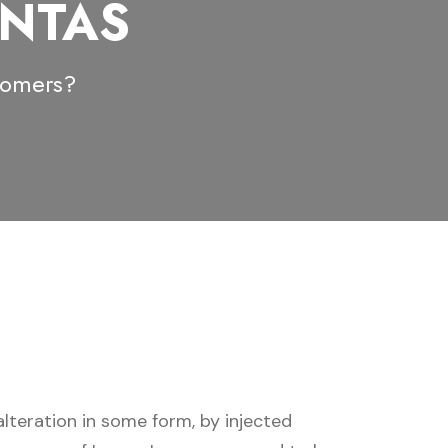
ENTAS
tomers?
lteration in some form, by injected