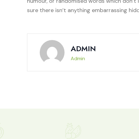
humour, or randomised words which don’t lo
sure there isn’t anything embarrassing hidd
ADMIN
Admin